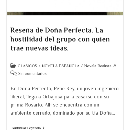
Reseña de Doña Perfecta. La
hostilidad del grupo con quien
trae nuevas ideas.
Categoría
CLÁSICOS
/
NOVELA ESPAÑOLA
/
Novela Realista
de
Comentarios
Sin comentarios
la
de
entrada:
la
En Doña Perfecta, Pepe Rey, un joven ingeniero
entrada:
liberal, llega a Orbajosa para casarse con su
prima Rosario. Allí se encuentra con un
ambiente cerrado, dominado por su tía Doña…
Reseña
Continuar Leyendo