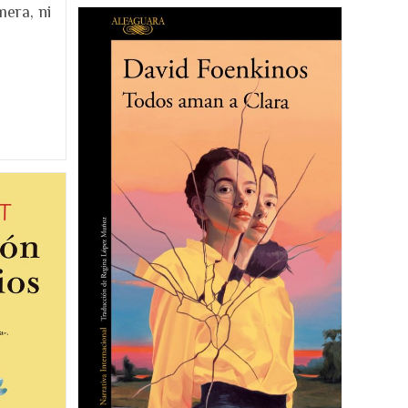
era, ni
Sangre
Reseña