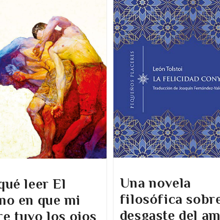
Una novela
qué leer El
filosófica sobre
no en que mi
desgaste del am
e tuvo los ojos