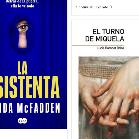
En
Una
Continuar Leyendo
Que
Novela
Mi
Filosófica
Madre
Sobre
Tuvo
El
Los
Desgaste
Ojos
Del
Verdes
Amor
Y
La
Dificultad
Contemporánea
Del
Vínculo.