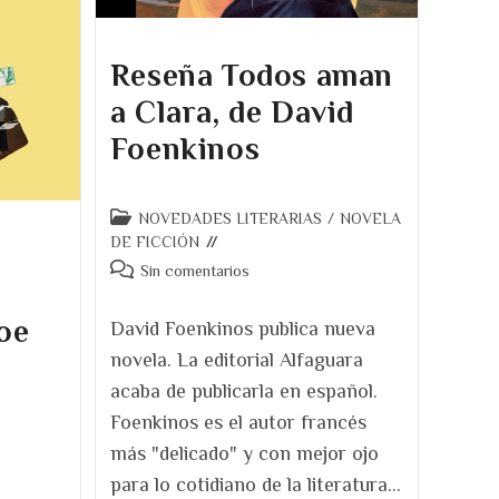
Reseña Todos aman
a Clara, de David
Foenkinos
Categoría
NOVEDADES LITERARIAS
/
NOVELA
de
DE FICCIÓN
la
Comentarios
Sin comentarios
entrada:
de
la
Joe
David Foenkinos publica nueva
entrada:
novela. La editorial Alfaguara
acaba de publicarla en español.
Foenkinos es el autor francés
más "delicado" y con mejor ojo
para lo cotidiano de la literatura…