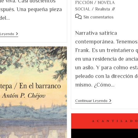
ue viva. Casi doscientos
entrada:
FICCIÓN
/
NOVELA
spués. Una pequeña pieza
SOCIAL
/
Realista
Comentarios
Sin comentarios
del…
de
la
Narrativa satírica
La
 Leyendo
entrada:
Mujer
contemporánea. Tenemos
Abandonada,
De
Frank. Es un treintañero q
Balzac
en una residencia de anci
un asilo. Y para colmo est
peleado con la dirección d
mismo. ¿Cómo…
Reseña
Continuar Leyendo
De
«Una
Cuestión
De
Principios»
De
Joe