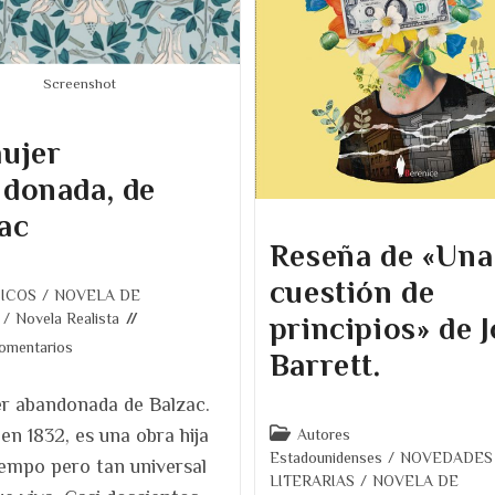
Screenshot
ujer
donada, de
ac
Reseña de «Una
cuestión de
ICOS
/
NOVELA DE
/
Novela Realista
principios» de 
ios
comentarios
Barrett.
r abandonada de Balzac.
Categoría
 en 1832, es una obra hija
Autores
de
Estadounidenses
/
NOVEDADES
iempo pero tan universal
la
LITERARIAS
/
NOVELA DE