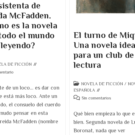
sistenta de
da McFadden.
o es la novela
El turno de Miq
todo el mundo
Una novela idea
 leyendo?
para un club de
lectura
LA DE FICCIÓN
ios
entario
Categoría
NOVELA DE FICCIÓN
/
NO
te de un loco… es dar con
de
ESPAÑOLA
e está más loco. Ante un
la
Comentarios
Sin comentarios
entrada:
do, el consuelo del cuerdo
de
la
nudo pensar en esta
Qué bien empieza lo que 
entrada:
Freida McFadden (nombre
bien. Segunda novela de L
Boronat, nada que ver