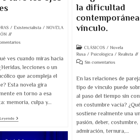
la dificultad
es
contemporánea
vínculo.
ORAS
/
Existencialista
/
NOVELA
IÓN
ios
comentarios
Categoría
CLÁSICOS
/
Novela
de
Rusa
/
Psicológica
/
Realista
qué ves cuando miras hacia
la
Comentarios
Sin comentarios
¿Heridas, lecciones o un
entrada:
de
la
ucólico que acompleja el
En las relaciones de parej
entrada:
e? Esta novela gira
tipo de vínculo puede sobr
mente en torno a esa
al paso del tiempo sin con
a: memoria, culpa y…
en costumbre vacía? ¿Qu
sostiene realmente una un
Por
 Leyendo
pasión, deber, costumbre,
Qué
Leer
admiración, ternura,…
El
Verano