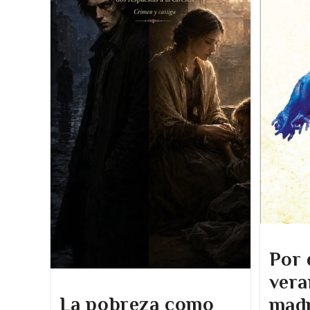
Por 
vera
La pobreza como
madr