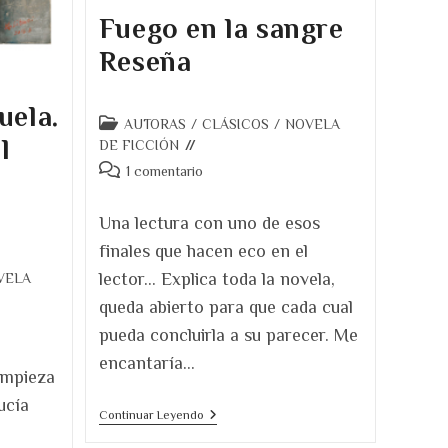
Fuego en la sangre
Reseña
uela.
Categoría
AUTORAS
/
CLÁSICOS
/
NOVELA
l
de
DE FICCIÓN
la
Comentarios
1 comentario
entrada:
de
la
Una lectura con uno de esos
entrada:
finales que hacen eco en el
lector… Explica toda la novela,
VELA
queda abierto para que cada cual
pueda concluirla a su parecer. Me
encantaría…
empieza
ucía
Fuego
Continuar Leyendo
En
La