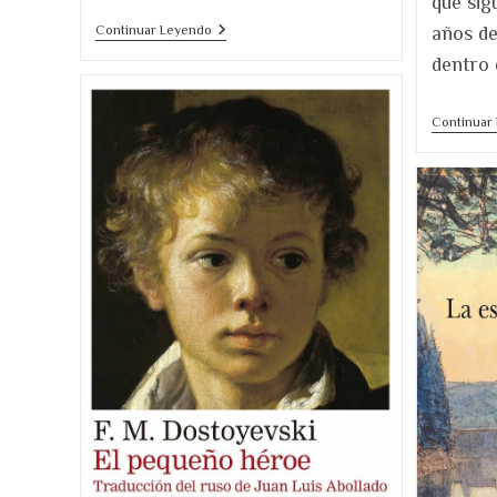
que sig
Reseña
Continuar Leyendo
años de
De
dentro 
Un
Tesoro
En
La
Continuar
Nieve,
De
Marie
McSwigan