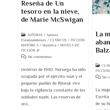
Reseña de Un
tesoro en la nieve,
de Marie McSwigan
La m
Categoría
AUTORAS
/
Autores
de
Estadounidenses
/
CLÁSICOS
/
FICCIÓN
aban
la
HISTÓRICA
/
Histórica
/
NOVELA DE
Balz
entrada:
FICCIÓN
Comentarios
Sin comentarios
de
Categoría
CLÁS
la
Invierno de 1940. Noruega ha sido
de
FICCIÓN
entrada:
la
ocupada por el ejército nazi y el
Comentar
Sin 
entrada:
de
pequeño pueblo de Riswyk vive
la
La muje
bajo la vigilancia constante de los
entrada:
Escrita
soldados nazis. Las reservas de
de su t
oro…