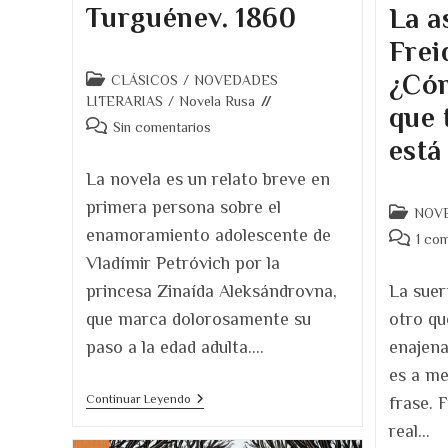
Turguénev. 1860
La a
Frei
¿Cóm
Categoría
CLÁSICOS
/
NOVEDADES
de
LITERARIAS
/
Novela Rusa
que 
la
Comentarios
Sin comentarios
entrada:
está
de
la
La novela es un relato breve en
entrada:
primera persona sobre el
Categoría
NOVE
de
enamoramiento adolescente de
Comentar
1 com
la
de
Vladímir Petróvich por la
entrada:
la
La suer
princesa Zinaída Aleksándrovna,
entrada:
otro qu
que marca dolorosamente su
enajena
paso a la edad adulta.…
es a me
Primer
Continuar Leyendo
frase. 
Amor.
real…
Iván
Turguénev.