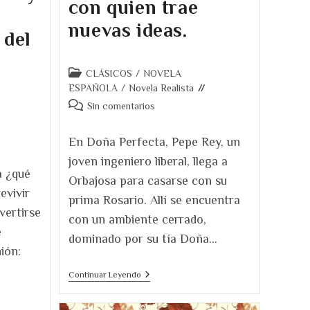
con quien trae
nuevas ideas.
 del
Categoría
CLÁSICOS
/
NOVELA
de
ESPAÑOLA
/
Novela Realista
la
Comentarios
Sin comentarios
entrada:
de
la
En Doña Perfecta, Pepe Rey, un
entrada:
joven ingeniero liberal, llega a
a ¿qué
Orbajosa para casarse con su
evivir
prima Rosario. Allí se encuentra
vertirse
con un ambiente cerrado,
é
dominado por su tía Doña…
ión:
Reseña
Continuar Leyendo
De
Doña
Perfecta.