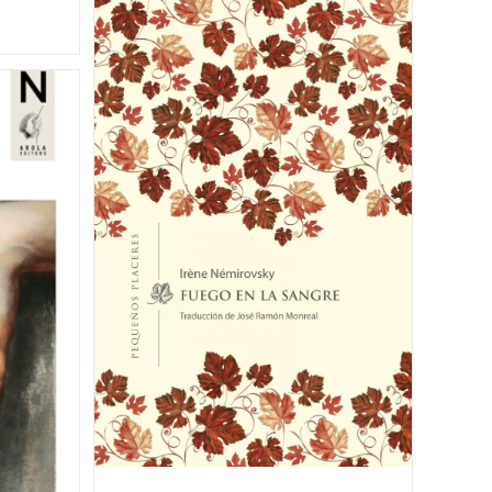
La
Hostilidad
Del
Grupo
Con
Quien
Trae
Nuevas
Ideas.