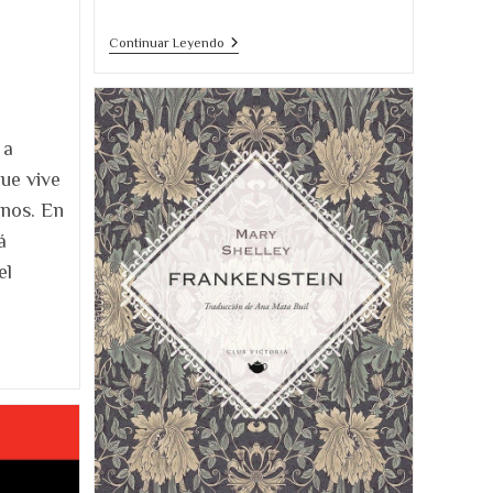
Reseña
Continuar Leyendo
Todos
Aman
A
Clara,
De
 a
David
Foenkinos
ue vive
anos. En
á
el