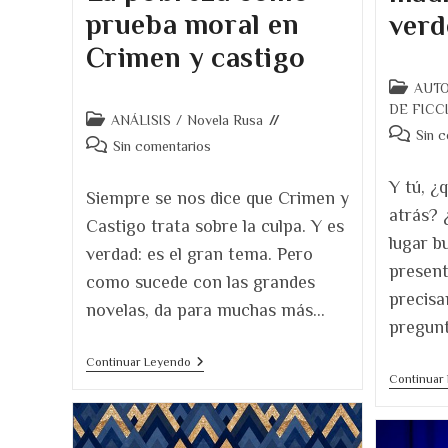
prueba moral en
verd
Crimen y castigo
Categoría
AUT
de
DE FICC
Categoría
ANÁLISIS
/
Novela Rusa
la
Comentar
Sin 
de
Comentarios
Sin comentarios
entrada:
de
la
de
la
entrada:
Y tú, ¿
la
Siempre se nos dice que Crimen y
entrada:
entrada:
atrás? 
Castigo trata sobre la culpa. Y es
lugar b
verdad: es el gran tema. Pero
present
como sucede con las grandes
precisa
novelas, da para muchas más…
pregunt
La
Continuar Leyendo
Pobreza
Continuar
Como
Prueba
Moral
En