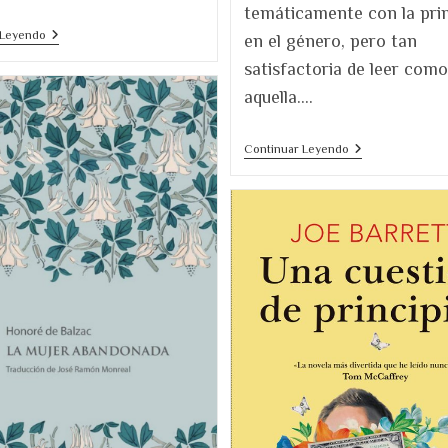
temáticamente con la prim
La
 Leyendo
en el género, pero tan
Asistenta
De
satisfactoria de leer como
Freida
aquella.…
McFadden.
¿Cómo
Es
La
El
Continuar Leyendo
Novela
Turno
Que
De
Todo
Miquela.
El
Una
Mundo
Novela
Está
Ideal
Leyendo?
Para
Un
Club
De
Lectura