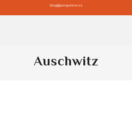
blog@porqueleer.es
Auschwitz