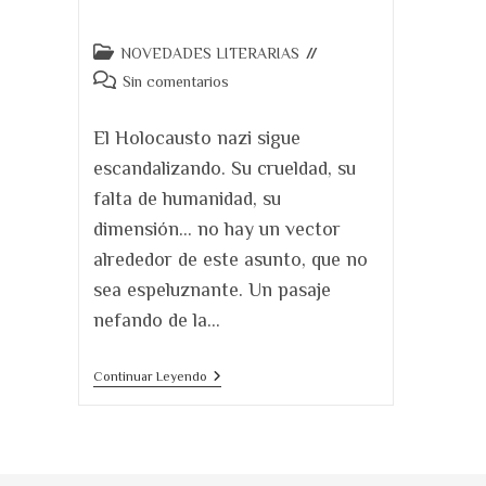
Categoría
NOVEDADES LITERARIAS
de
Comentarios
Sin comentarios
la
de
entrada:
la
El Holocausto nazi sigue
entrada:
escandalizando. Su crueldad, su
falta de humanidad, su
dimensión… no hay un vector
alrededor de este asunto, que no
sea espeluznante. Un pasaje
nefando de la…
Si
Continuar Leyendo
Esto
Es
Un
Hombre.
Nueva
Edición