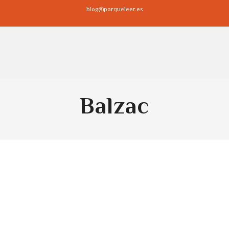
blog@porqueleer.es
Balzac