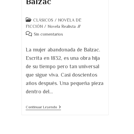
Balzac
Categoría
CLÁSICOS
/
NOVELA DE
de
FICCIÓN
/
Novela Realista
la
Comentarios
Sin comentarios
entrada:
de
la
La mujer abandonada de Balzac.
entrada:
Escrita en 1832, es una obra hija
de su tiempo pero tan universal
que sigue viva. Casi doscientos
años después. Una pequeña pieza
dentro del…
La
Continuar Leyendo
Mujer
Abandonada,
De
Balzac