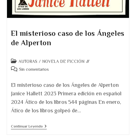
El misterioso caso de los Ángeles
de Alperton
Categoría
AUTORAS
/
NOVELA DE FICCIÓN
de
Comentarios
Sin comentarios
la
de
entrada:
la
El misterioso caso de los Ángeles de Alperton
entrada:
Janice Hallett 2023 Primera edición en español
2024 Ático de los libros 544 páginas En enero,
Ático de los libros golpeó de…
El
Continuar Leyendo
Misterioso