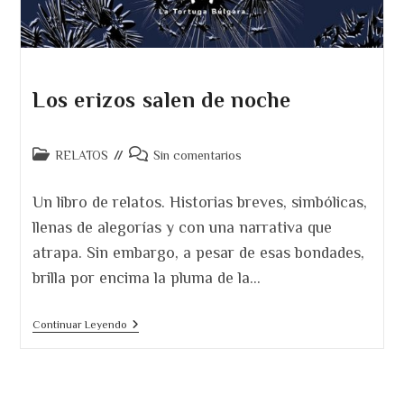
Los erizos salen de noche
Categoría
Comentarios
RELATOS
Sin comentarios
de
de
la
la
Un libro de relatos. Historias breves, simbólicas,
entrada:
entrada:
llenas de alegorías y con una narrativa que
atrapa. Sin embargo, a pesar de esas bondades,
brilla por encima la pluma de la…
Los
Continuar Leyendo
Erizos
Salen
De
Noche