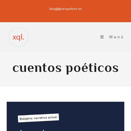
Ir
blog@porqueleer.es
al
contenido
Menú
cuentos poéticos