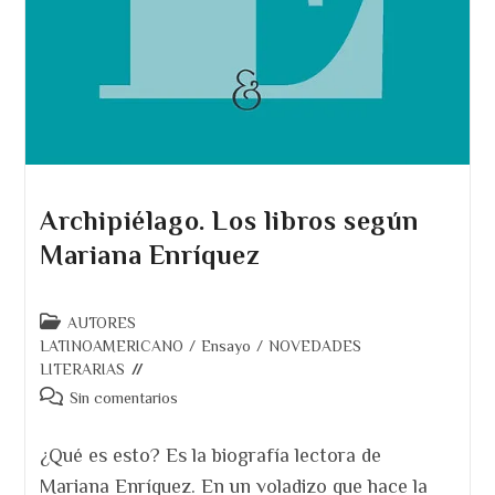
Archipiélago. Los libros según
Mariana Enríquez
Categoría
AUTORES
de
LATINOAMERICANO
/
Ensayo
/
NOVEDADES
la
LITERARIAS
entrada:
Comentarios
Sin comentarios
de
la
¿Qué es esto? Es la biografía lectora de
entrada:
Mariana Enríquez. En un voladizo que hace la