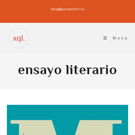
Ir
blog@porqueleer.es
al
contenido
Menú
ensayo literario