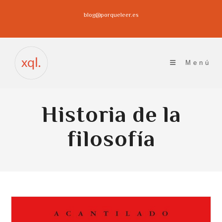
Ir
blog@porqueleer.es
al
contenido
Menú
Historia de la
filosofía