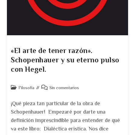
«El arte de tener razón».
Schopenhauer y su eterno pulso
con Hegel.
Categoría
Comentarios
Filosofía
Sin comentarios
de
de
la
la
¡Qué pieza tan particular de la obra de
entrada:
entrada:
Schopenhauer! Empezaré por darte una
definición imprescindible para entender de qué
va este libro: Dialéctica erística. Nos dice