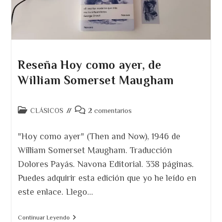
Reseña Hoy como ayer, de
William Somerset Maugham
Categoría
Comentarios
CLÁSICOS
2 comentarios
de
de
la
la
"Hoy como ayer" (Then and Now), 1946 de
entrada:
entrada:
William Somerset Maugham. Traducción
Dolores Payás. Navona Editorial. 338 páginas.
Puedes adquirir esta edición que yo he leído en
este enlace. Llego…
Reseña
Continuar Leyendo