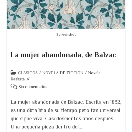
Screenshot
La mujer abandonada, de Balzac
Categoría
CLÁSICOS
/
NOVELA DE FICCIÓN
/
Novela
de
Realista
la
Comentarios
Sin comentarios
entrada:
de
la
La mujer abandonada de Balzac. Escrita en 1832,
entrada:
es una obra hija de su tiempo pero tan universal
que sigue viva. Casi doscientos años después.
Una pequeña pieza dentro del…