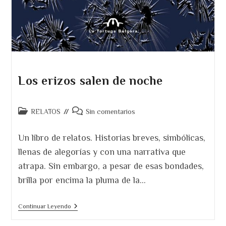
Los erizos salen de noche
Categoría
Comentarios
RELATOS
Sin comentarios
de
de
la
la
Un libro de relatos. Historias breves, simbólicas,
entrada:
entrada:
llenas de alegorías y con una narrativa que
atrapa. Sin embargo, a pesar de esas bondades,
brilla por encima la pluma de la…
Los
Continuar Leyendo
Erizos
Salen