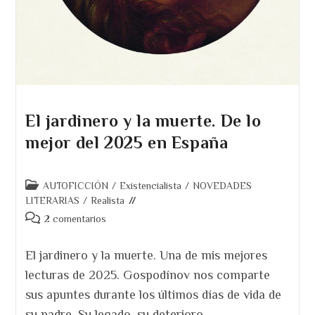
El jardinero y la muerte. De lo
mejor del 2025 en España
Categoría
AUTOFICCIÓN
/
Existencialista
/
NOVEDADES
de
LITERARIAS
/
Realista
la
Comentarios
2 comentarios
entrada:
de
la
El jardinero y la muerte. Una de mis mejores
entrada:
lecturas de 2025. Gospodínov nos comparte
sus apuntes durante los últimos días de vida de
su padre. Su legado, su deterioro,…