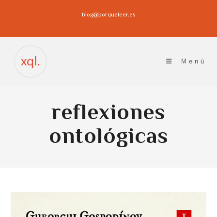
Ir
blog@porqueleer.es
al
contenido
Menú
reflexiones
ontológicas