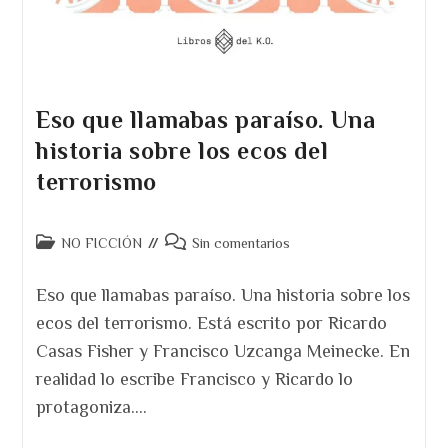
Eso que llamabas paraíso. Una
historia sobre los ecos del
terrorismo
Categoría
Comentarios
NO FICCIÓN
Sin comentarios
de
de
la
la
Eso que llamabas paraíso. Una historia sobre los
entrada:
entrada:
ecos del terrorismo. Está escrito por Ricardo
Casas Fisher y Francisco Uzcanga Meinecke. En
realidad lo escribe Francisco y Ricardo lo
protagoniza.…