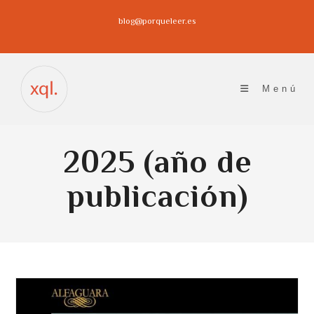
Ir
blog@porqueleer.es
al
contenido
Menú
2025 (año de
publicación)