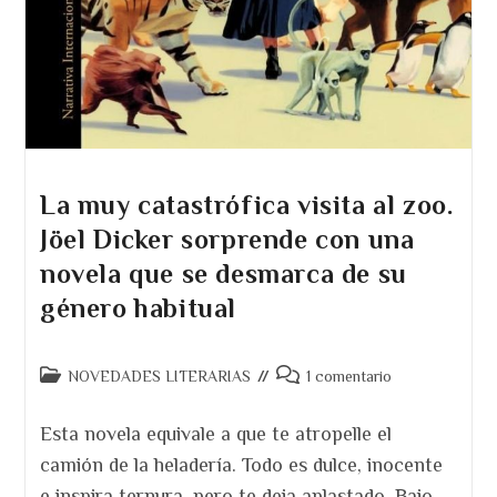
La muy catastrófica visita al zoo.
Jöel Dicker sorprende con una
novela que se desmarca de su
género habitual
Categoría
Comentarios
NOVEDADES LITERARIAS
1 comentario
de
de
la
la
Esta novela equivale a que te atropelle el
entrada:
entrada:
camión de la heladería. Todo es dulce, inocente
e inspira ternura, pero te deja aplastado. Bajo