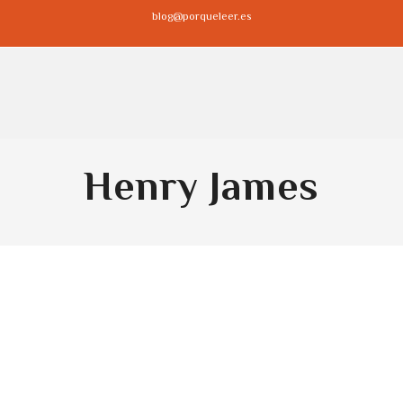
blog@porqueleer.es
Henry James