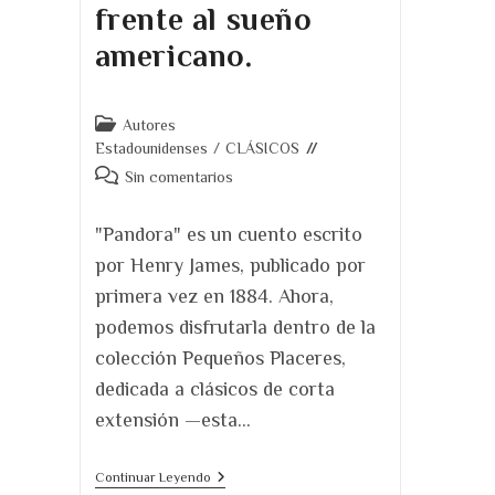
frente al sueño
americano.
Categoría
Autores
de
Estadounidenses
/
CLÁSICOS
la
Comentarios
Sin comentarios
entrada:
de
la
"Pandora" es un cuento escrito
entrada:
por Henry James, publicado por
primera vez en 1884. Ahora,
podemos disfrutarla dentro de la
colección Pequeños Placeres,
dedicada a clásicos de corta
extensión —esta…
Pandora,
Continuar Leyendo
De