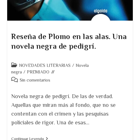
Reseña de Plomo en las alas. Una
novela negra de pedigrí.
Categoría
NOVEDADES LITERARIAS
/
Novela
de
negra
/
PREMIADO
la
Comentarios
Sin comentarios
entrada:
de
la
Novela negra de pedigrí. De las de verdad.
entrada:
Aquellas que miran más al fondo, que no se
contentan con el crimen y las pesquisas
policiales de rigor. Una de esas…
Reseña
Continuar Leyendo