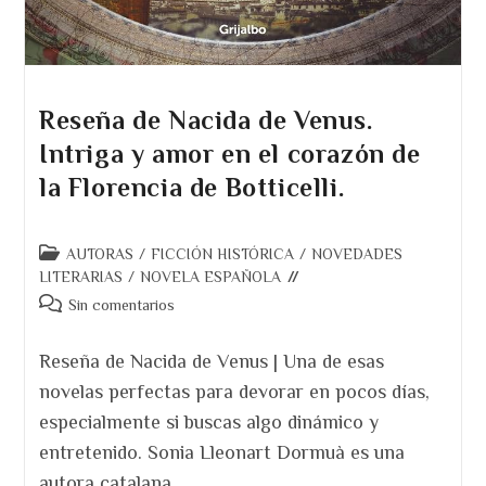
Reseña de Nacida de Venus.
Intriga y amor en el corazón de
la Florencia de Botticelli.
Categoría
AUTORAS
/
FICCIÓN HISTÓRICA
/
NOVEDADES
de
LITERARIAS
/
NOVELA ESPAÑOLA
la
Comentarios
Sin comentarios
entrada:
de
la
Reseña de Nacida de Venus | Una de esas
entrada:
novelas perfectas para devorar en pocos días,
especialmente si buscas algo dinámico y
entretenido. Sonia Lleonart Dormuà es una
autora catalana…