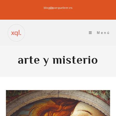
Ir
blog@porqueleer.es
al
contenido
Menú
arte y misterio