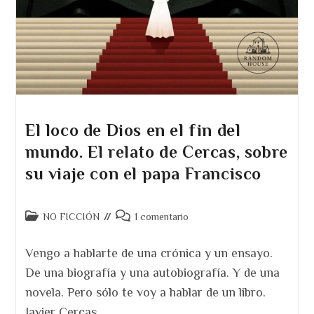
El loco de Dios en el fin del
mundo. El relato de Cercas, sobre
su viaje con el papa Francisco
Categoría
Comentarios
NO FICCIÓN
1 comentario
de
de
la
la
Vengo a hablarte de una crónica y un ensayo.
entrada:
entrada:
De una biografía y una autobiografía. Y de una
novela. Pero sólo te voy a hablar de un libro.
Javier Cercas…