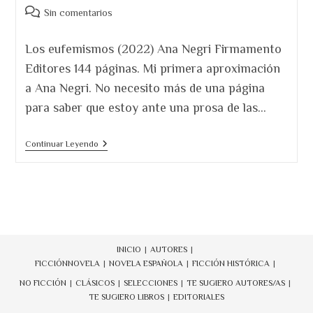
Comentarios
Sin comentarios
de
la
Los eufemismos (2022) Ana Negri Firmamento
entrada:
Editores 144 páginas. Mi primera aproximación
a Ana Negri. No necesito más de una página
para saber que estoy ante una prosa de las…
Los
Continuar Leyendo
Eufemismos
(2022)Ana
Negri
INICIO
AUTORES
FICCIÓN
NOVELA
NOVELA ESPAÑOLA
FICCIÓN HISTÓRICA
NO FICCIÓN
CLÁSICOS
SELECCIONES
TE SUGIERO AUTORES/AS
TE SUGIERO LIBROS
EDITORIALES