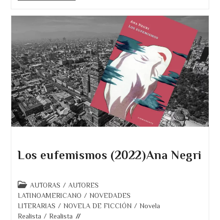
Señal
De
La
Cruz.
Margot
Douaihy.
Novela
Negra.
Los eufemismos (2022)Ana Negri
Categoría
AUTORAS
/
AUTORES
de
LATINOAMERICANO
/
NOVEDADES
la
LITERARIAS
/
NOVELA DE FICCIÓN
/
Novela
entrada:
Realista
/
Realista