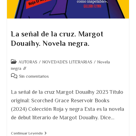
La señal de la cruz. Margot
Douaihy. Novela negra.
Categoría
AUTORAS
/
NOVEDADES LITERARIAS
/
Novela
de
negra
la
Comentarios
Sin comentarios
entrada:
de
la
La señal de la cruz Margot Douaihy 2023 Título
entrada:
original: Scorched Grace Reservoir Books
(2024) Colección Roja y negra Esta es la novela
de debut literario de Margot Douaihy. Dice…
La
Continuar Leyendo