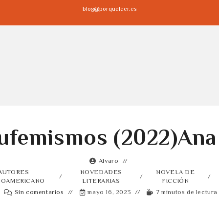
blog@porqueleer.es
ufemismos (2022)Ana
Alvaro
AUTORES
NOVEDADES
NOVELA DE
/
/
/
NOAMERICANO
LITERARIAS
FICCIÓN
Sin comentarios
mayo 16, 2023
7 minutos de lectura