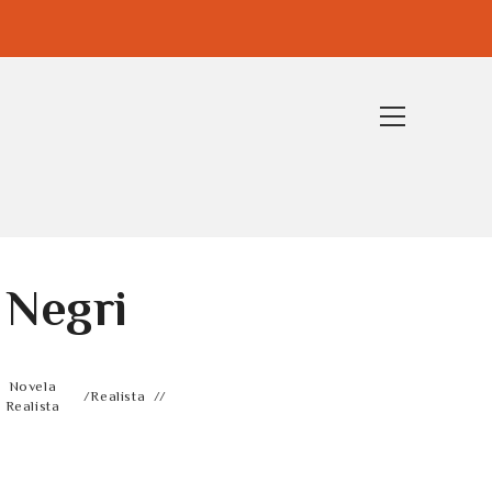
Ver
menú
de
la
web
 Negri
Novela
/
Realista
Realista