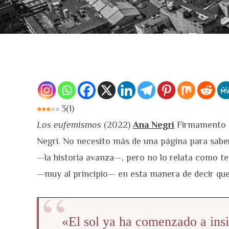
3
(
1
)
Los eufemismos
(2022)
Ana Negri
Firmamento E
Negri. No necesito más de una página para sabe
—la historia avanza—, pero no lo relata como te l
—muy al principio— en esta manera de decir que e
«El sol ya ha comenzado a insis