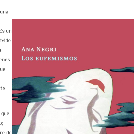
 una
Es un
ivide
a
ienes
que
i
rte
 que
o;
re de