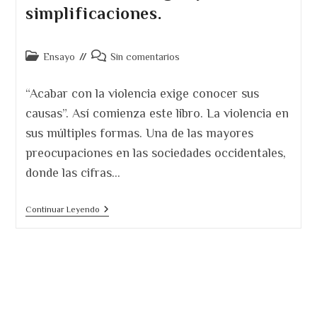
simplificaciones.
Categoría
Comentarios
Ensayo
Sin comentarios
de
de
la
la
“Acabar con la violencia exige conocer sus
entrada:
entrada:
causas”. Así comienza este libro. La violencia en
sus múltiples formas. Una de las mayores
preocupaciones en las sociedades occidentales,
donde las cifras…
Cómo
Continuar Leyendo
Acabar
Con
La
Violencia.
Un
Libro
Del
Que
Saldremos