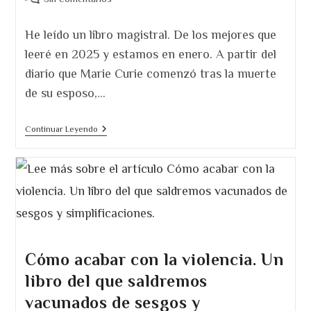
la
de
entrada:
la
He leído un libro magistral. De los mejores que
entrada:
leeré en 2025 y estamos en enero. A partir del
diario que Marie Curie comenzó tras la muerte
de su esposo,…
La
Continuar Leyendo
Ridícula
Idea
De
No
Volver
A
Verte.
Curie+Montero
=
Obra
Maestra
Cómo acabar con la violencia. Un
libro del que saldremos
vacunados de sesgos y