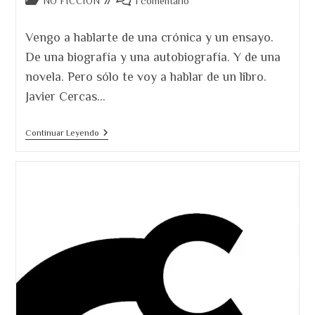
NO FICCIÓN
1 comentario
de
de
la
la
Vengo a hablarte de una crónica y un ensayo.
entrada:
entrada:
De una biografía y una autobiografía. Y de una
novela. Pero sólo te voy a hablar de un libro.
Javier Cercas…
El
Continuar Leyendo
Loco
De
Dios
En
El
Fin
Del
Mundo.
El
Relato
De
Cercas,
Sobre
Su
Viaje
Con