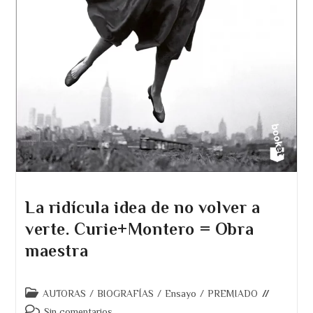
La ridícula idea de no volver a
verte. Curie+Montero = Obra
maestra
Categoría
AUTORAS
/
BIOGRAFÍAS
/
Ensayo
/
PREMIADO
de
Comentarios
Sin comentarios