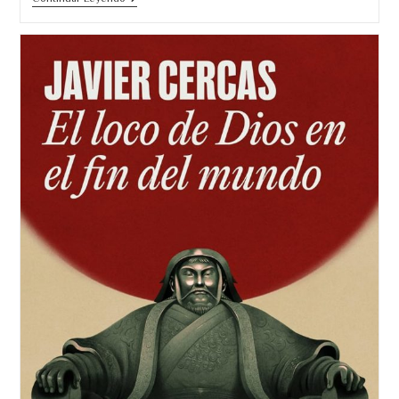
Que
No
Te
Contaron
De
La
Segunda
Guerra
Mundial