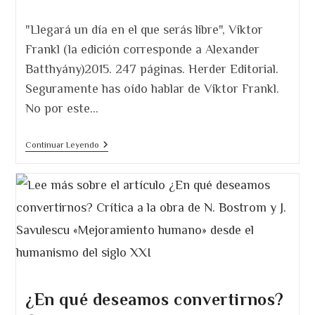
de
de
la
la
"Llegará un día en el que serás libre", Viktor
entrada:
entrada:
Frankl (la edición corresponde a Alexander
Batthyány)2015. 247 páginas. Herder Editorial.
Seguramente has oído hablar de Viktor Frankl.
No por este…
Llegará
Continuar Leyendo
Un
Día
En
El
Que
Serás
Libre,
De
Viktor
Frankl.
La
Obra
Que
¿En qué deseamos convertirnos?
Te
Faltaba