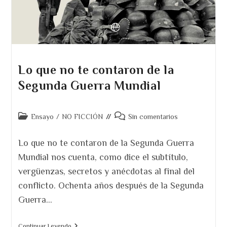
Lo que no te contaron de la
Segunda Guerra Mundial
Categoría
Comentarios
Ensayo
/
NO FICCIÓN
Sin comentarios
de
de
la
la
Lo que no te contaron de la Segunda Guerra
entrada:
entrada:
Mundial nos cuenta, como dice el subtítulo,
vergüenzas, secretos y anécdotas al final del
conflicto. Ochenta años después de la Segunda
Guerra…
Lo
Continuar Leyendo