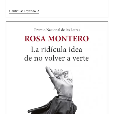
Elogio
Continuar Leyendo
Del
Peligro.
Un
Análisis
Del
Dilema
Entre
Seguridad
Vs
Libertad