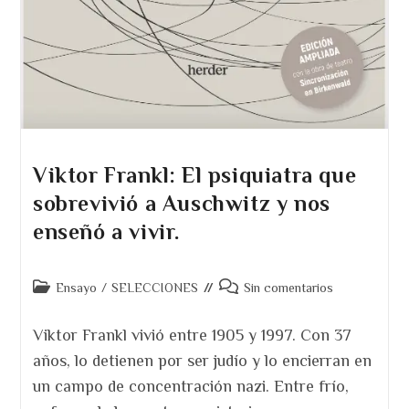
Viktor Frankl: El psiquiatra que
sobrevivió a Auschwitz y nos
enseñó a vivir.
Categoría
Comentarios
Ensayo
/
SELECCIONES
Sin comentarios
de
de
la
la
Viktor Frankl vivió entre 1905 y 1997. Con 37
entrada:
entrada:
años, lo detienen por ser judío y lo encierran en
un campo de concentración nazi. Entre frío,