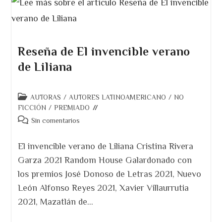
Reseña de El invencible verano
de Liliana
Categoría
AUTORAS
/
AUTORES LATINOAMERICANO
/
NO
de
FICCIÓN
/
PREMIADO
la
Comentarios
Sin comentarios
entrada:
de
la
El invencible verano de Liliana Cristina Rivera
entrada:
Garza 2021 Random House Galardonado con
los premios José Donoso de Letras 2021, Nuevo
León Alfonso Reyes 2021, Xavier Villaurrutia
2021, Mazatlán de…