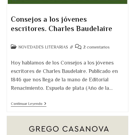
Consejos a los jóvenes
escritores. Charles Baudelaire
Categoría
Comentarios
NOVEDADES LITERARIAS
2 comentarios
de
de
la
la
Hoy hablamos de los Consejos a los jóvenes
entrada:
entrada:
escritores de Charles Baudelaire. Publicado en
1846 que nos llega de la mano de Editorial
Renacimiento. Espuela de plata (Año de la…
Consejos
Continuar Leyendo
A
Los
Jóvenes
Escritores.
Charles
Baudelaire