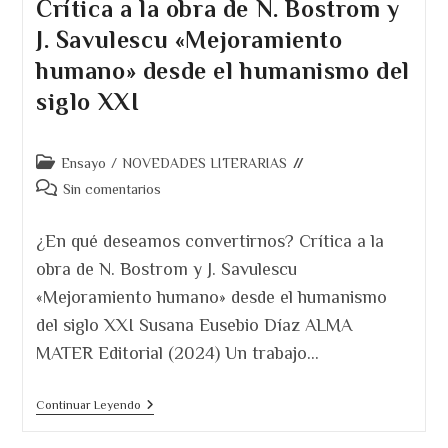
Crítica a la obra de N. Bostrom y
Leer.
J. Savulescu «Mejoramiento
humano» desde el humanismo del
siglo XXI
Categoría
Ensayo
/
NOVEDADES LITERARIAS
de
Comentarios
Sin comentarios
la
de
entrada:
la
¿En qué deseamos convertirnos? Crítica a la
entrada:
obra de N. Bostrom y J. Savulescu
«Mejoramiento humano» desde el humanismo
del siglo XXI Susana Eusebio Díaz ALMA
MATER Editorial (2024) Un trabajo…
¿En
Continuar Leyendo
Qué
Deseamos