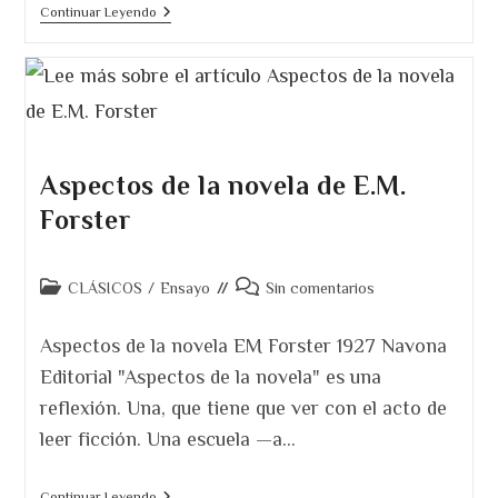
Reseña
Continuar Leyendo
De
El
Invencible
Verano
De
Liliana
Aspectos de la novela de E.M.
Forster
Categoría
Comentarios
CLÁSICOS
/
Ensayo
Sin comentarios
de
de
la
la
Aspectos de la novela EM Forster 1927 Navona
entrada:
entrada:
Editorial "Aspectos de la novela" es una
reflexión. Una, que tiene que ver con el acto de
leer ficción. Una escuela —a…
Aspectos
Continuar Leyendo