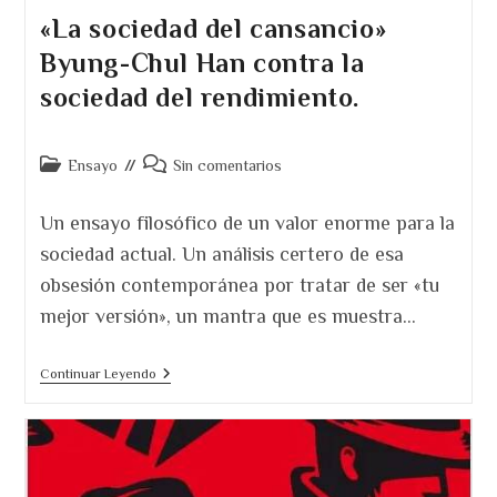
«La sociedad del cansancio»
Byung-Chul Han contra la
sociedad del rendimiento.
Categoría
Comentarios
Ensayo
Sin comentarios
de
de
la
la
Un ensayo filosófico de un valor enorme para la
entrada:
entrada:
sociedad actual. Un análisis certero de esa
obsesión contemporánea por tratar de ser «tu
mejor versión», un mantra que es muestra…
«La
Continuar Leyendo
Sociedad
Del
Cansancio»
Byung-
Chul
Han