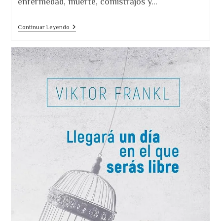
enfermedad, muerte, comistrajos y…
Viktor
Continuar Leyendo
Frankl:
El
Psiquiatra
Que
Sobrevivió
A
Auschwitz
Y
Nos
Enseñó
A
Vivir.