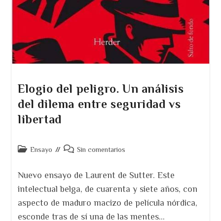
Elogio del peligro. Un análisis
del dilema entre seguridad vs
libertad
Categoría
Comentarios
Ensayo
Sin comentarios
de
de
la
la
Nuevo ensayo de Laurent de Sutter. Este
entrada:
entrada:
intelectual belga, de cuarenta y siete años, con
aspecto de maduro macizo de película nórdica,
esconde tras de sí una de las mentes…