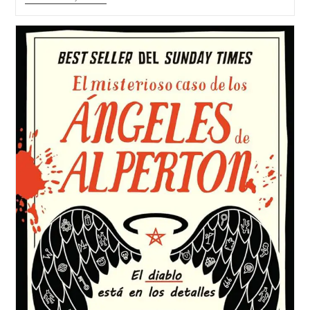
De
El
Nombre
De
La
Rosa