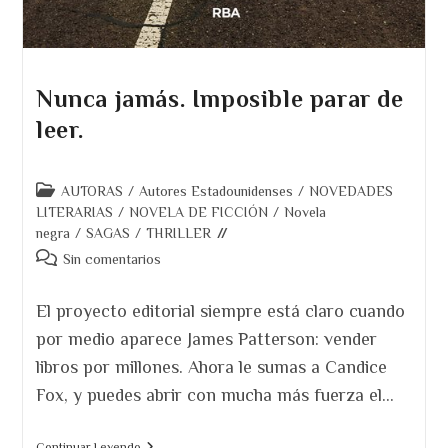
Nunca jamás. Imposible parar de
leer.
Categoría
AUTORAS
/
Autores Estadounidenses
/
NOVEDADES
de
LITERARIAS
/
NOVELA DE FICCIÓN
/
Novela
la
negra
/
SAGAS
/
THRILLER
entrada:
Comentarios
Sin comentarios
de
la
El proyecto editorial siempre está claro cuando
entrada:
por medio aparece James Patterson: vender
libros por millones. Ahora le sumas a Candice
Fox, y puedes abrir con mucha más fuerza el…
Nunca
Continuar Leyendo