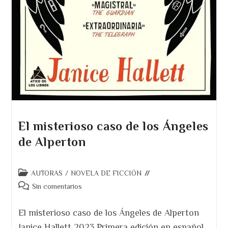
El misterioso caso de los Ángeles
de Alperton
Categoría
AUTORAS
/
NOVELA DE FICCIÓN
de
Comentarios
Sin comentarios
la
de
entrada:
la
El misterioso caso de los Ángeles de Alperton
entrada:
Janice Hallett 2023 Primera edición en español