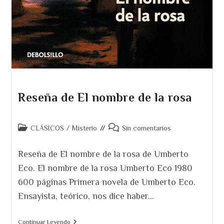
Reseña de El nombre de la rosa
Categoría
Comentarios
CLÁSICOS
/
Misterio
Sin comentarios
de
de
la
la
Reseña de El nombre de la rosa de Umberto
entrada:
entrada:
Eco. El nombre de la rosa Umberto Eco 1980
600 páginas Primera novela de Umberto Eco.
Ensayista, teórico, nos dice haber…
Reseña
Continuar Leyendo