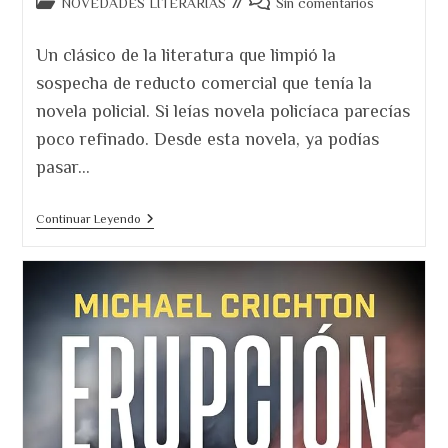
Categoría
Comentarios
NOVEDADES LITERARIAS
Sin comentarios
de
de
la
la
Un clásico de la literatura que limpió la
entrada:
entrada:
sospecha de reducto comercial que tenía la
novela policial. Si leías novela policíaca parecías
poco refinado. Desde esta novela, ya podías
pasar…
«Todo
Continuar Leyendo
Modo»
(1974)
Leonardo
Sciascia.
Una
Disección
De
Las
Cloacas
Del
Poder.