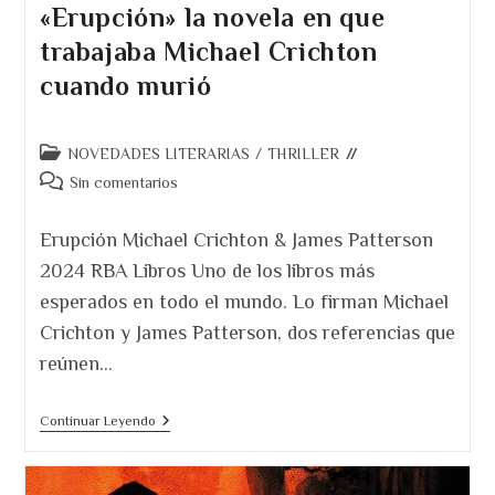
«Erupción» la novela en que
trabajaba Michael Crichton
cuando murió
Categoría
NOVEDADES LITERARIAS
/
THRILLER
de
Comentarios
Sin comentarios
la
de
entrada:
la
Erupción Michael Crichton & James Patterson
entrada:
2024 RBA Libros Uno de los libros más
esperados en todo el mundo. Lo firman Michael
Crichton y James Patterson, dos referencias que
reúnen…
«Erupción»
Continuar Leyendo
La
Novela
En
Que