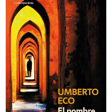
Trabajaba
Michael
Crichton
Cuando
Murió