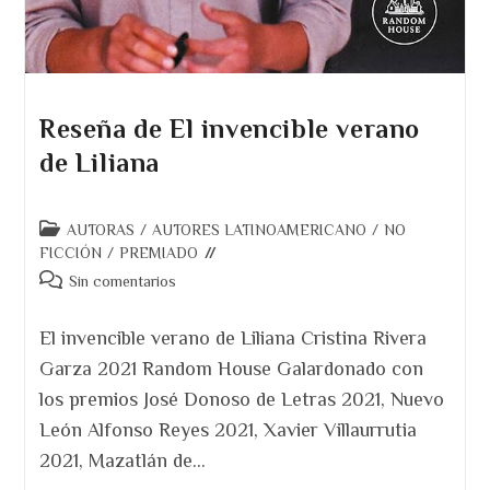
Reseña de El invencible verano
de Liliana
Categoría
AUTORAS
/
AUTORES LATINOAMERICANO
/
NO
de
FICCIÓN
/
PREMIADO
la
Comentarios
Sin comentarios
entrada:
de
la
El invencible verano de Liliana Cristina Rivera
entrada:
Garza 2021 Random House Galardonado con
los premios José Donoso de Letras 2021, Nuevo
León Alfonso Reyes 2021, Xavier Villaurrutia
2021, Mazatlán de…