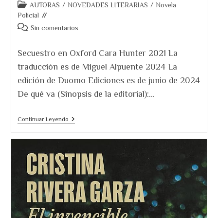
Categoría
AUTORAS
/
NOVEDADES LITERARIAS
/
Novela
de
Policial
la
Comentarios
Sin comentarios
entrada:
de
la
Secuestro en Oxford Cara Hunter 2021 La
entrada:
traducción es de Miguel Alpuente 2024 La
edición de Duomo Ediciones es de junio de 2024
De qué va (Sinopsis de la editorial):…
Secuestro
Continuar Leyendo
En
Oxford
De
Cara
Hunter