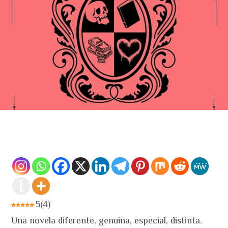
5
(
4
)
Una novela diferente, genuina, especial, distinta.