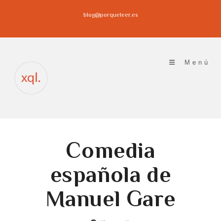
Ir
blog@porqueleer.es
al
contenido
Menú
Comedia
española de
Manuel Gare