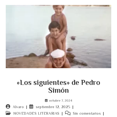
«Los siguientes» de Pedro
Simón
octubre 7, 2024
Autor
Publicación
Alvaro
septiembre 12, 2025
de
de
Categoría
Comentarios
NOVEDADES LITERARIAS
Sin comentarios
la
la