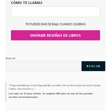
CÓMO TE LLAMAS
TE PUEDES DAR DE BAJA CUANDO QUIERAS
ENVÍAME RESEÑAS DE LIBROS
Buscar
BUSCAR
“Tengo entendido que Scott Fitzgerald dijo a su editor «He escrito la mejor novela de Estados
Unidos». Para muchos es...”
Leer más en: El gran Gatsby. Se cumplen 100 años de una de las grandes
novelas norteamericanas