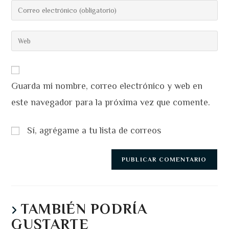
nombre
Introduce
o
tu
nombre
dirección
Introduce
de
de
la
usuario
correo
URL
para
electrónico
de
comentar
para
Guarda mi nombre, correo electrónico y web en
tu
comentar
web
este navegador para la próxima vez que comente.
(opcional)
Sí, agrégame a tu lista de correos
TAMBIÉN PODRÍA
GUSTARTE