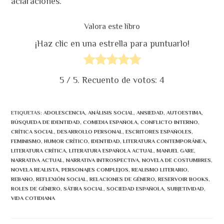
aclaraciones.
Valora este libro
¡Haz clic en una estrella para puntuarlo!
5
/ 5. Recuento de votos:
4
ETIQUETAS
:
ADOLESCENCIA
,
ANÁLISIS SOCIAL
,
ANSIEDAD
,
AUTOESTIMA
,
BÚSQUEDA DE IDENTIDAD
,
COMEDIA ESPAÑOLA
,
CONFLICTO INTERNO
,
CRÍTICA SOCIAL
,
DESARROLLO PERSONAL
,
ESCRITORES ESPAÑOLES
,
FEMINISMO
,
HUMOR CRÍTICO
,
IDENTIDAD
,
LITERATURA CONTEMPORÁNEA
,
LITERATURA CRÍTICA
,
LITERATURA ESPAÑOLA ACTUAL
,
MANUEL GARE
,
NARRATIVA ACTUAL
,
NARRATIVA INTROSPECTIVA
,
NOVELA DE COSTUMBRES
,
NOVELA REALISTA
,
PERSONAJES COMPLEJOS
,
REALISMO LITERARIO
,
REBAÑO
,
REFLEXIÓN SOCIAL
,
RELACIONES DE GÉNERO
,
RESERVOIR BOOKS
,
ROLES DE GÉNERO
,
SÁTIRA SOCIAL
,
SOCIEDAD ESPAÑOLA
,
SUBJETIVIDAD
,
VIDA COTIDIANA