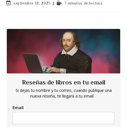
de
de
Última
Tiempo
septiembre 12, 2025
7 minutos de lectura
entrada:
entrada:
la
la
modificación
de
entrada:
entrada:
de
lectura:
la
entrada:
Reseñas de libros en tu email
Si dejas tu nombre y tu correo, cuando publique una
nueva reseña, te llegará a tu email.
Email