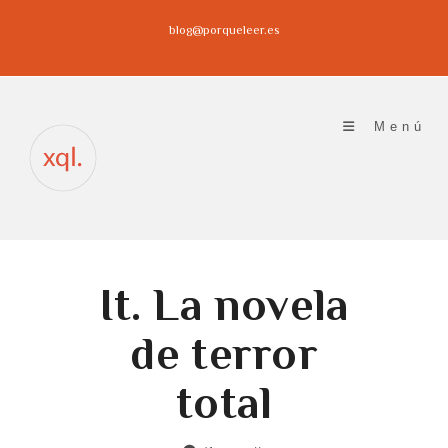
Ir
blog@porqueleer.es
al
contenido
Menú
It. La novela
de terror
total