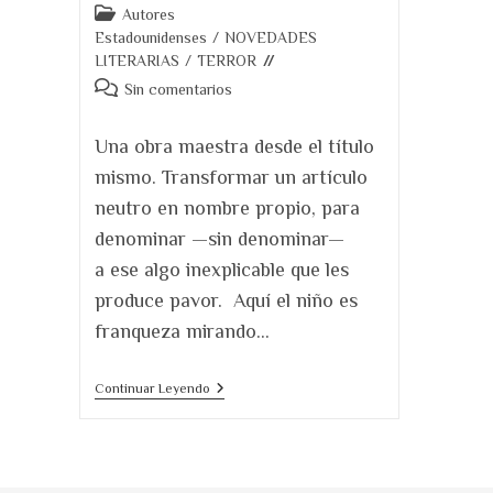
Categoría
Autores
de
Estadounidenses
/
NOVEDADES
la
LITERARIAS
/
TERROR
entrada:
Comentarios
Sin comentarios
de
la
Una obra maestra desde el título
entrada:
mismo. Transformar un artículo
neutro en nombre propio, para
denominar —sin denominar—
a ese algo inexplicable que les
produce pavor. Aquí el niño es
franqueza mirando…
It.
Continuar Leyendo
La
Novela
De
Terror
Total