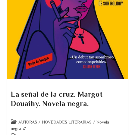
La señal de la cruz. Margot
Douaihy. Novela negra.
Categoría
AUTORAS
/
NOVEDADES LITERARIAS
/
Novela
de
negra
la