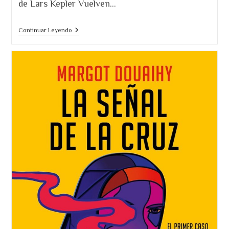
de Lars Kepler Vuelven…
Lars
Continuar Leyendo
Kepler
Escarba
En
La
Frontera
Entre
Policía
Y
Asesino
En
«La
Araña»