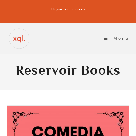
Ir
blog@porqueleer.es
al
contenido
Menú
Reservoir Books