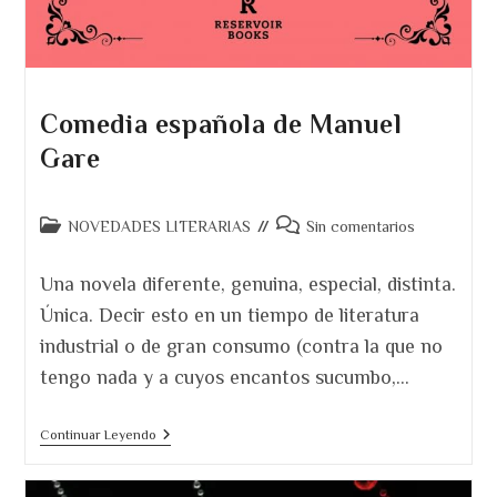
Comedia española de Manuel
Gare
Categoría
Comentarios
NOVEDADES LITERARIAS
Sin comentarios
de
de
la
la
Una novela diferente, genuina, especial, distinta.
entrada:
entrada:
Única. Decir esto en un tiempo de literatura
industrial o de gran consumo (contra la que no
tengo nada y a cuyos encantos sucumbo,…
Comedia
Continuar Leyendo
Española De
Manuel
Gare