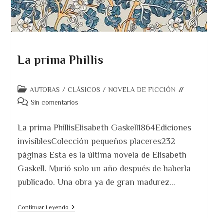
La prima Phillis
Categoría
AUTORAS
/
CLÁSICOS
/
NOVELA DE FICCIÓN
de
Comentarios
Sin comentarios
la
de
entrada:
la
La prima PhillisElisabeth Gaskell1864Ediciones
entrada:
invisiblesColección pequeños placeres232
páginas Esta es la última novela de Elisabeth
Gaskell. Murió solo un año después de haberla
publicado. Una obra ya de gran madurez…
La
Continuar Leyendo
Prima