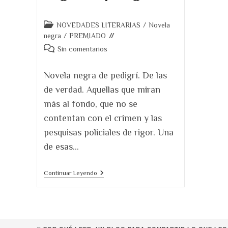
Categoría
NOVEDADES LITERARIAS
/
Novela
de
negra
/
PREMIADO
la
Comentarios
Sin comentarios
entrada:
de
la
Novela negra de pedigrí. De las
entrada:
de verdad. Aquellas que miran
más al fondo, que no se
contentan con el crimen y las
pesquisas policiales de rigor. Una
de esas…
Reseña
Continuar Leyendo
De
Plomo
En
Las
Alas.
Una