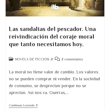
Las sandalias del pescador. Una
reivindicación del coraje moral
que tanto necesitamos hoy.
Categoría
Comentarios
NOVELA DE FICCIÓN
2 comentarios
de
de
la
la
La moral no tiene valor de cambio. Los valores
entrada:
entrada:
no se pueden comprar ni vender. En la sociedad
de consumo, se desprecian porque no se
aprecian. Así nos va. Guerras,…
Las
Continuar Leyendo
Sandalias