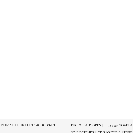
POR SI TE INTERESA.
ÁLVARO
INICIO
AUTORES
NOVELA
FICCIÓN
SELECCIONES
TE SUGIERO AUTORE