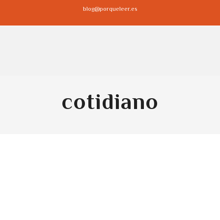
blog@porqueleer.es
cotidiano