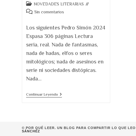
Categoría
NOVEDADES LITERARIAS
de
Comentarios
Sin comentarios
la
de
entrada:
la
Los siguientes Pedro Simón 2024
entrada:
Espasa 306 páginas Lectura
seria, real. Nada de fantasmas,
nada de hadas, elfos o seres
mitológicos; nada de asesinos en
serie ni sociedades distópicas.
Nada…
«Los
Continuar Leyendo
Siguientes»
De
Pedro
Simón
© POR QUÉ LEER. UN BLOG PARA COMPARTIR LO QUE LEO 
SÁNCHEZ