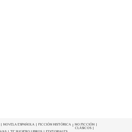
NOVELA ESPAÑOLA
FICCIÓN HISTÓRICA
NO FICCIÓN
CLÁSICOS
S/AS
TE SUGIERO LIBROS
EDITORIALES