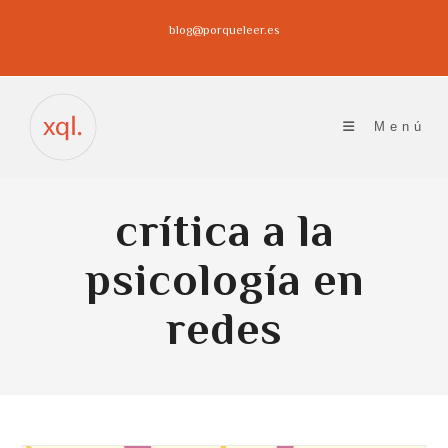
Ir
blog@porqueleer.es
al
contenido
Menú
crítica a la
psicología en
redes