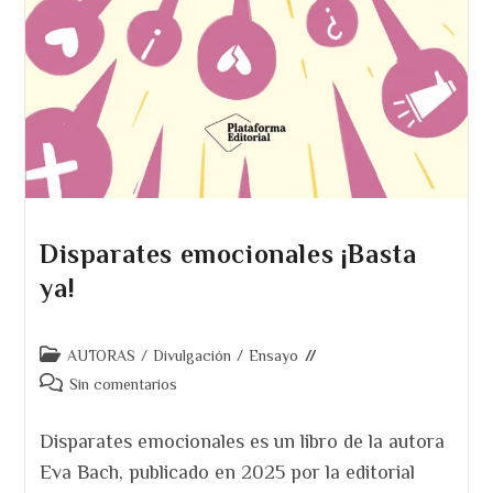
Disparates emocionales ¡Basta
ya!
Categoría
AUTORAS
/
Divulgación
/
Ensayo
de
Comentarios
Sin comentarios
la
de
entrada:
la
Disparates emocionales es un libro de la autora
entrada:
Eva Bach, publicado en 2025 por la editorial