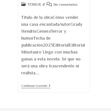
Categoría
Comentarios
TERROR
Sin comentarios
de
de
la
la
Título de la obraCómo vender
entrada:
entrada:
una casa encantadaAutorGrady
HendrixGéneroTerror y
humorFecha de
publicación2023EditorialEditorial
Minotauro Llego con muchas
ganas a esta novela. Sé que no
será una obra trascendente ni
realista.…
Cómo
Continuar Leyendo
Vender
Una
Casa
Encantada