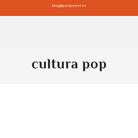
blog@porqueleer.es
cultura pop