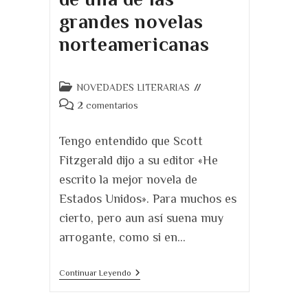
grandes novelas
norteamericanas
Categoría
NOVEDADES LITERARIAS
de
Comentarios
2 comentarios
la
de
entrada:
la
Tengo entendido que Scott
entrada:
Fitzgerald dijo a su editor «He
escrito la mejor novela de
Estados Unidos». Para muchos es
cierto, pero aun así suena muy
arrogante, como si en…
El
Continuar Leyendo
Gran
Gatsby.
Se