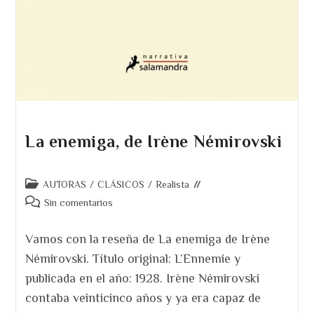
La enemiga, de Irène Némirovski
Categoría
AUTORAS
/
CLÁSICOS
/
Realista
de
Comentarios
Sin comentarios
la
de
entrada:
la
Vamos con la reseña de La enemiga de Irène
entrada:
Némirovski. Título original: L’Ennemie y
publicada en el año: 1928. Irène Némirovski
contaba veinticinco años y ya era capaz de