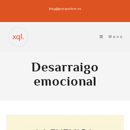
Ir
blog@porqueleer.es
al
contenido
Menú
Desarraigo
emocional