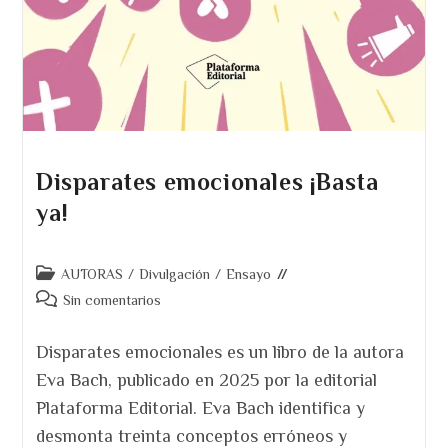
Disparates emocionales ¡Basta
ya!
Categoría
AUTORAS
/
Divulgación
/
Ensayo
de
Comentarios
Sin comentarios
la
de
entrada:
la
Disparates emocionales es un libro de la autora
entrada:
Eva Bach, publicado en 2025 por la editorial
Plataforma Editorial. Eva Bach identifica y
desmonta treinta conceptos erróneos y