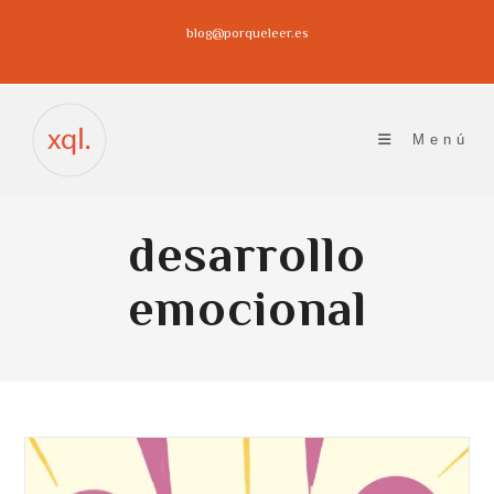
Ir
blog@porqueleer.es
al
contenido
Menú
desarrollo
emocional