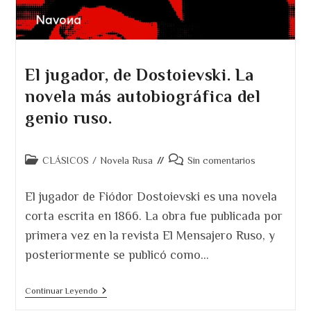
El jugador, de Dostoievski. La
novela más autobiográfica del
genio ruso.
Categoría
Comentarios
CLÁSICOS
/
Novela Rusa
Sin comentarios
de
de
la
la
El jugador de Fiódor Dostoievski es una novela
entrada:
entrada:
corta escrita en 1866. La obra fue publicada por
primera vez en la revista El Mensajero Ruso, y
posteriormente se publicó como…
El
Continuar Leyendo
Jugador,