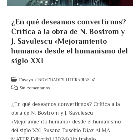
¿En qué deseamos convertirnos?
Crítica a la obra de N. Bostrom y
J. Savulescu «Mejoramiento
humano» desde el humanismo del
siglo XXI
Categoría
Ensayo
/
NOVEDADES LITERARIAS
de
Comentarios
Sin comentarios
la
de
entrada:
la
¿En qué deseamos convertirnos? Crítica a la
entrada:
obra de N. Bostrom y J. Savulescu
«Mejoramiento humano» desde el humanismo
del siglo XXI Susana Eusebio Díaz ALMA
MATER Editorial (2024) Un trabajo…