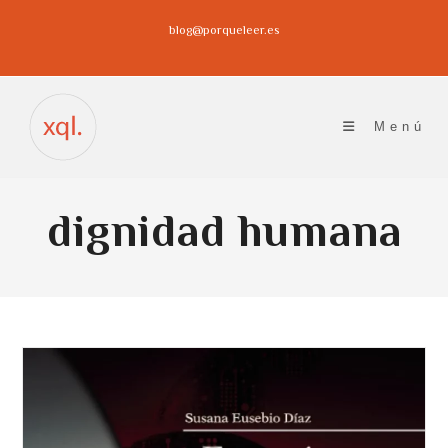
Ir
blog@porqueleer.es
al
contenido
Menú
dignidad humana