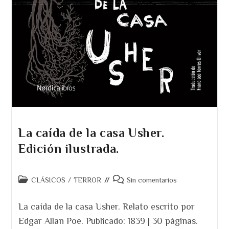
La caída de la casa Usher.
Edición ilustrada.
Categoría
Comentarios
CLÁSICOS
/
TERROR
Sin comentarios
de
de
la
la
La caída de la casa Usher. Relato escrito por
entrada:
entrada:
Edgar Allan Poe. Publicado: 1839 | 30 páginas.