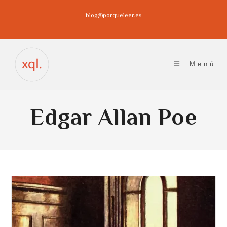
Ir
blog@porqueleer.es
al
contenido
Menú
Edgar Allan Poe