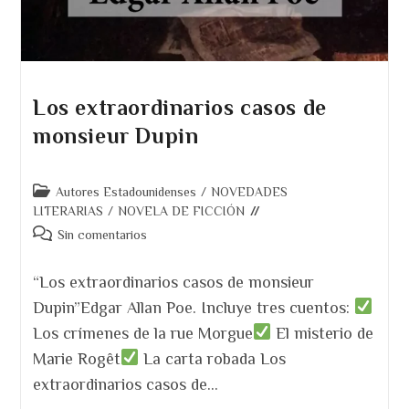
Los extraordinarios casos de
monsieur Dupin
Categoría
Autores Estadounidenses
/
NOVEDADES
de
LITERARIAS
/
NOVELA DE FICCIÓN
la
Comentarios
Sin comentarios
entrada:
de
la
“Los extraordinarios casos de monsieur
entrada:
Dupin”Edgar Allan Poe. Incluye tres cuentos:
Los crímenes de la rue Morgue
El misterio de
Marie Rogêt
La carta robada Los
extraordinarios casos de…