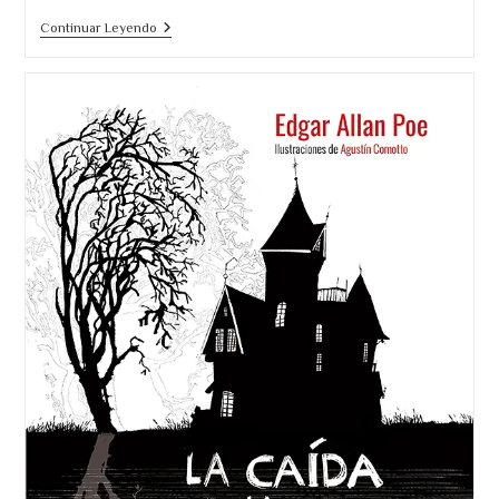
Los
Continuar Leyendo
Extraordinarios
Casos
De
Monsieur
Dupin