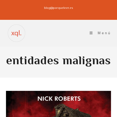
Ir
blog@porqueleer.es
al
contenido
Menú
entidades malignas