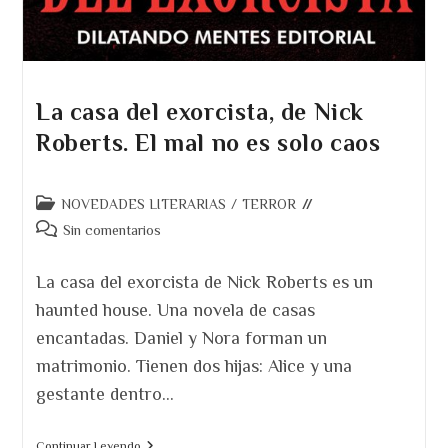
La casa del exorcista, de Nick
Roberts. El mal no es solo caos
Categoría
NOVEDADES LITERARIAS
/
TERROR
de
Comentarios
Sin comentarios
la
de
entrada:
la
La casa del exorcista de Nick Roberts es un
entrada:
haunted house. Una novela de casas
encantadas. Daniel y Nora forman un
matrimonio. Tienen dos hijas: Alice y una
gestante dentro…
La
Continuar Leyendo