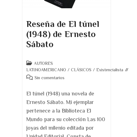
Reseña de El túnel
(1948) de Ernesto
Sábato
Categoría
AUTORES
de
LATINOAMERICANO
/
CLÁSICOS
/
Existencialista
la
Comentarios
Sin comentarios
entrada:
de
la
El túnel (1948) una novela de
entrada:
Ernesto Sábato. Mi ejemplar
pertenece a la Biblioteca El
Mundo para su colección Las 100
joyas del milenio editada por
Unidad Editorial. Consta de…