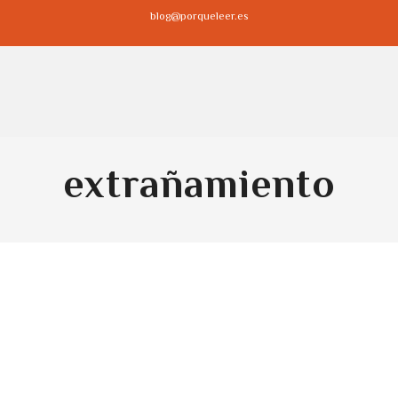
blog@porqueleer.es
extrañamiento