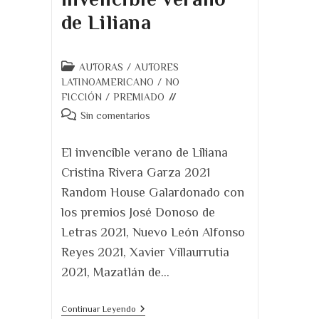
de Liliana
Categoría
AUTORAS
/
AUTORES
de
LATINOAMERICANO
/
NO
la
FICCIÓN
/
PREMIADO
entrada:
Comentarios
Sin comentarios
de
la
El invencible verano de Liliana
entrada:
Cristina Rivera Garza 2021
Random House Galardonado con
los premios José Donoso de
Letras 2021, Nuevo León Alfonso
Reyes 2021, Xavier Villaurrutia
2021, Mazatlán de…
Reseña
Continuar Leyendo