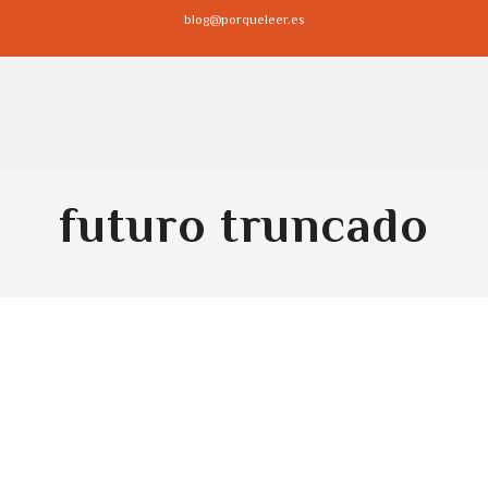
blog@porqueleer.es
futuro truncado