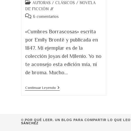
Categoría
AUTORAS
/
CLÁSICOS
/
NOVELA
de
DE FICCIÓN
la
Comentarios
6 comentarios
entrada:
de
la
«Cumbres Borrascosas» escrita
entrada:
por Emily Brontë y publicada en
1847. Mi ejemplar es de la
colección Joyas del Milenio. Yo no
te aconsejo esta edición mía, ni
de broma. Mucho…
Cumbres
Continuar Leyendo
Borrascosas.
¿Hype
U
Obra
Maestra?
© POR QUÉ LEER. UN BLOG PARA COMPARTIR LO QUE LEO 
SÁNCHEZ