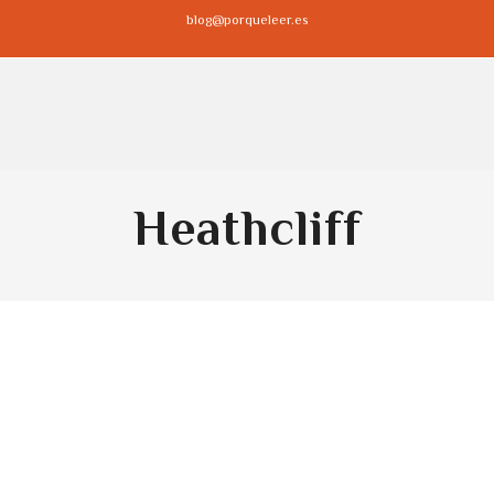
blog@porqueleer.es
Heathcliff