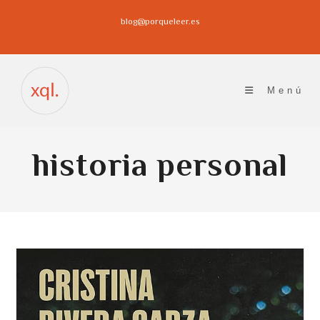
Ir
blog@porqueleer.es
al
contenido
Menú
historia personal