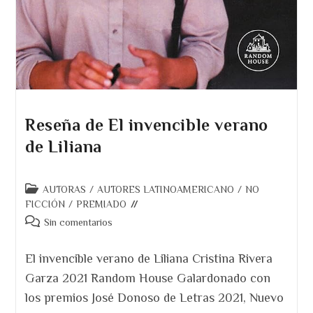
Reseña de El invencible verano
de Liliana
Categoría
AUTORAS
/
AUTORES LATINOAMERICANO
/
NO
de
FICCIÓN
/
PREMIADO
la
Comentarios
Sin comentarios
entrada:
de
la
El invencible verano de Liliana Cristina Rivera
entrada:
Garza 2021 Random House Galardonado con
los premios José Donoso de Letras 2021, Nuevo