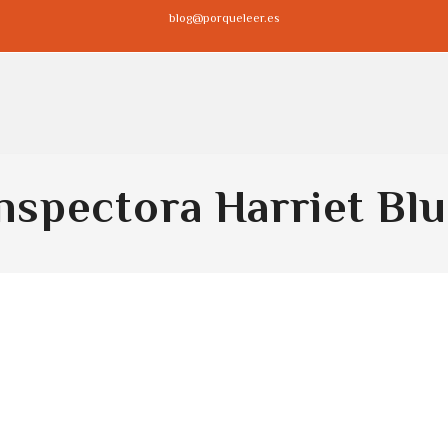
blog@porqueleer.es
nspectora Harriet Bl