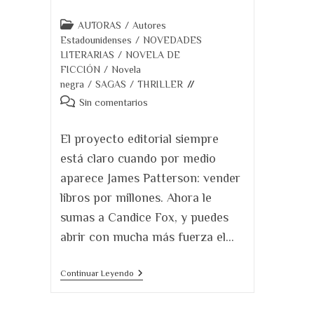
Categoría
AUTORAS
/
Autores
de
Estadounidenses
/
NOVEDADES
la
LITERARIAS
/
NOVELA DE
entrada:
FICCIÓN
/
Novela
negra
/
SAGAS
/
THRILLER
Comentarios
Sin comentarios
de
la
El proyecto editorial siempre
entrada:
está claro cuando por medio
aparece James Patterson: vender
libros por millones. Ahora le
sumas a Candice Fox, y puedes
abrir con mucha más fuerza el…
Nunca
Continuar Leyendo
Jamás.
Imposible
Parar