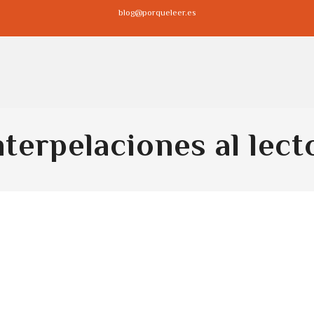
blog@porqueleer.es
nterpelaciones al lect