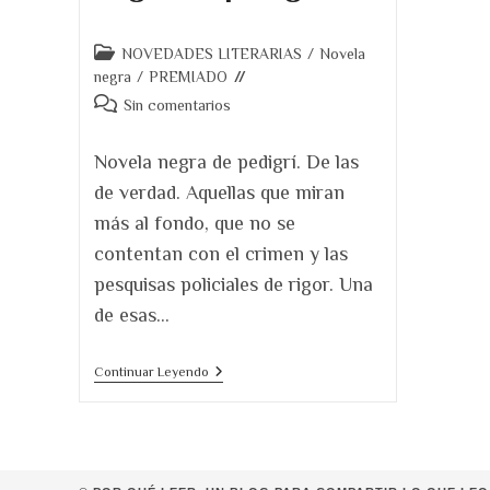
Categoría
NOVEDADES LITERARIAS
/
Novela
de
negra
/
PREMIADO
la
Comentarios
Sin comentarios
entrada:
de
la
Novela negra de pedigrí. De las
entrada:
de verdad. Aquellas que miran
más al fondo, que no se
contentan con el crimen y las
pesquisas policiales de rigor. Una
de esas…
Reseña
Continuar Leyendo
De
Plomo
En
Las
Alas.
Una