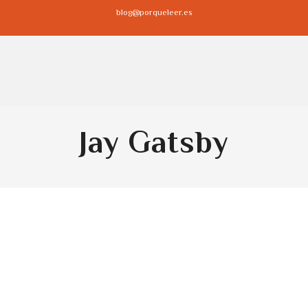
blog@porqueleer.es
Jay Gatsby