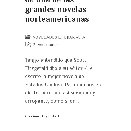
grandes novelas
norteamericanas
Categoría
NOVEDADES LITERARIAS
de
Comentarios
2 comentarios
la
de
entrada:
la
Tengo entendido que Scott
entrada:
Fitzgerald dijo a su editor «He
escrito la mejor novela de
Estados Unidos». Para muchos es
cierto, pero aun así suena muy
arrogante, como si en…
El
Continuar Leyendo
Gran
Gatsby.
Se