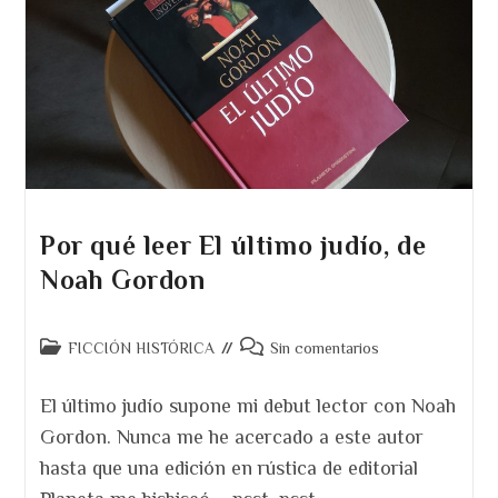
Hombre.
Nueva
Edición
De
Austral.
Por qué leer El último judío, de
Noah Gordon
Categoría
Comentarios
FICCIÓN HISTÓRICA
Sin comentarios
de
de
la
la
El último judío supone mi debut lector con Noah
entrada:
entrada:
Gordon. Nunca me he acercado a este autor
hasta que una edición en rústica de editorial