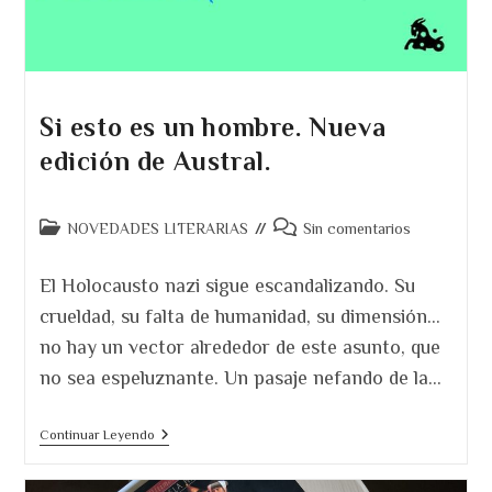
Si esto es un hombre. Nueva
edición de Austral.
Categoría
Comentarios
NOVEDADES LITERARIAS
Sin comentarios
de
de
la
la
El Holocausto nazi sigue escandalizando. Su
entrada:
entrada:
crueldad, su falta de humanidad, su dimensión…
no hay un vector alrededor de este asunto, que
no sea espeluznante. Un pasaje nefando de la…
Si
Continuar Leyendo
Esto
Es
Un