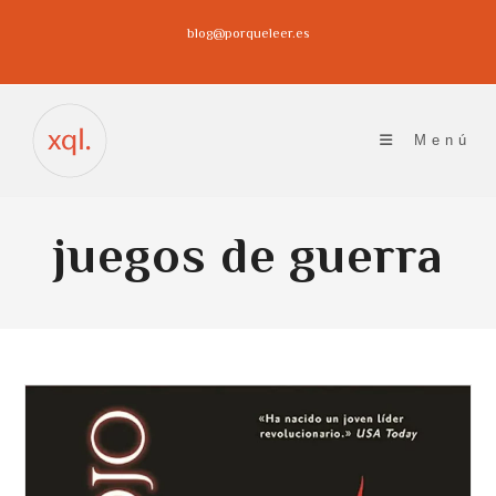
Ir
blog@porqueleer.es
al
contenido
Menú
juegos de guerra