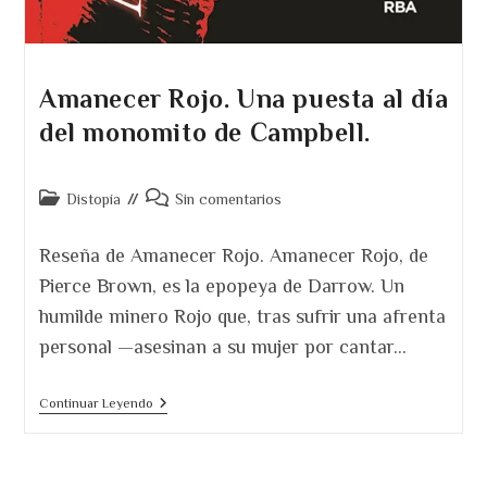
Amanecer Rojo. Una puesta al día
del monomito de Campbell.
Categoría
Comentarios
Distopía
Sin comentarios
de
de
la
la
Reseña de Amanecer Rojo. Amanecer Rojo, de
entrada:
entrada:
Pierce Brown, es la epopeya de Darrow. Un
humilde minero Rojo que, tras sufrir una afrenta
personal —asesinan a su mujer por cantar…
Amanecer
Continuar Leyendo
Rojo.
Una
Puesta
Al