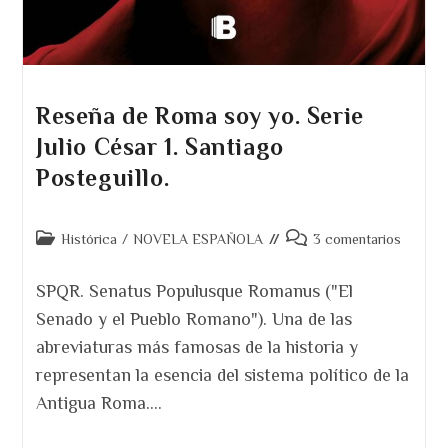
Reseña de Roma soy yo. Serie
Julio César 1. Santiago
Posteguillo.
Categoría
Comentarios
Histórica
/
NOVELA ESPAÑOLA
3 comentarios
de
de
la
la
SPQR. Senatus Populusque Romanus ("El
entrada:
entrada:
Senado y el Pueblo Romano"). Una de las
abreviaturas más famosas de la historia y
representan la esencia del sistema político de la
Antigua Roma.…