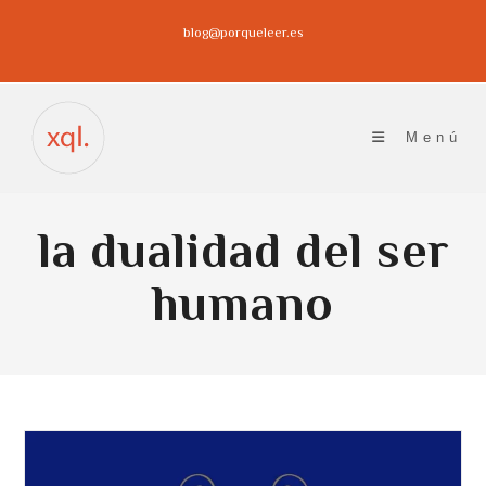
Ir
blog@porqueleer.es
al
contenido
Menú
la dualidad del ser
humano