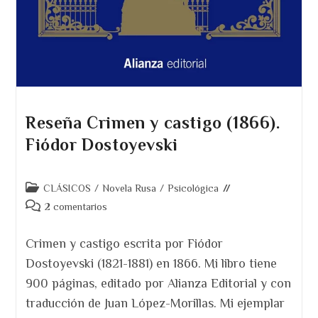
Reseña Crimen y castigo (1866).
Fiódor Dostoyevski
Categoría
CLÁSICOS
/
Novela Rusa
/
Psicológica
de
Comentarios
2 comentarios
la
de
entrada:
la
Crimen y castigo escrita por Fiódor
entrada:
Dostoyevski (1821-1881) en 1866. Mi libro tiene
900 páginas, editado por Alianza Editorial y con
traducción de Juan López-Morillas. Mi ejemplar